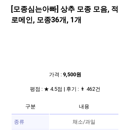
[모종심는아빠] 상추 모종 모음, 적
로메인, 모종36개, 1개
가격 :
9,500원
평점 : ★ 4.5점 | 후기 : 👨‍‍ 462건
구분
내용
종류
채소/과일