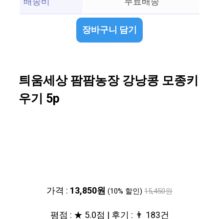
배송비
무료배송
장바구니 담기
틔움세상 팜팜농장 강낭콩 모종키
우기 5p
가격 :
13,850원
(10% 할인)
15,450원
평점 : ★ 5.0점 | 후기 : 👨‍‍ 183건