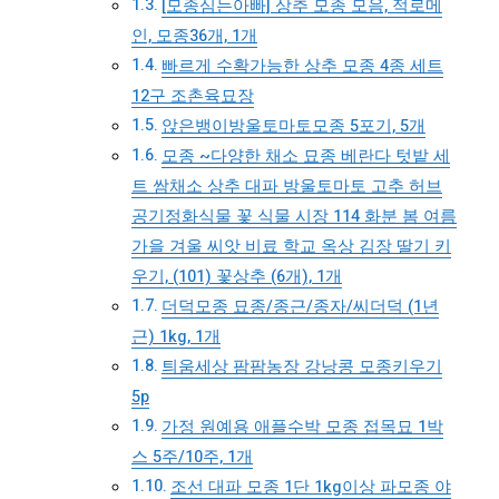
[모종심는아빠] 상추 모종 모음, 적로메
인, 모종36개, 1개
빠르게 수확가능한 상추 모종 4종 세트
12구 조촌육묘장
앉은뱅이방울토마토모종 5포기, 5개
모종 ~다양한 채소 묘종 베란다 텃밭 세
트 쌈채소 상추 대파 방울토마토 고추 허브
공기정화식물 꽃 식물 시장 114 화분 봄 여름
가을 겨울 씨앗 비료 학교 옥상 김장 딸기 키
우기, (101) 꽃상추 (6개), 1개
더덕모종 묘종/종근/종자/씨더덕 (1년
근) 1kg, 1개
틔움세상 팜팜농장 강낭콩 모종키우기
5p
가정 원예용 애플수박 모종 접목묘 1박
스 5주/10주, 1개
조선 대파 모종 1단 1kg이상 파모종 야