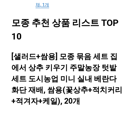
채, 1개
모종 추천 상품 리스트 TOP
10
[샐러드+쌈용] 모종 묶음 세트 집
에서 상추 키우기 주말농장 텃밭
세트 도시농업 미니 실내 베란다
화단 재배, 쌈용(꽃상추+적치커리
+적겨자+케일), 20개