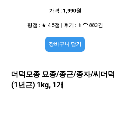
가격 :
1,990원
평점 : ★ 4.5점 | 후기 : 👨‍🦱 883건
장바구니 담기
더덕모종 묘종/종근/종자/씨더덕
(1년근) 1kg, 1개