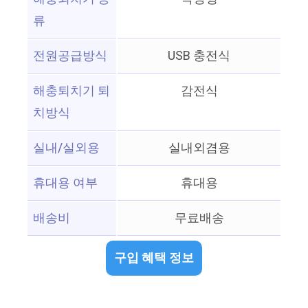
류
전원공급방식
USB 충전식
해충퇴치기 퇴
감전식
치방식
실내/실외용
실내외겸용
휴대용 여부
휴대용
배송비
무료배송
구입 혜택 정보