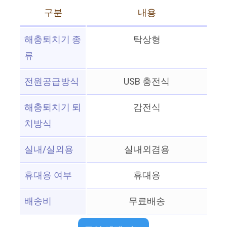
구분
내용
해충퇴치기 종
탁상형
류
전원공급방식
USB 충전식
해충퇴치기 퇴
감전식
치방식
실내/실외용
실내외겸용
휴대용 여부
휴대용
배송비
무료배송