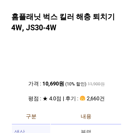
홈플래닛 벅스 킬러 해충 퇴치기
4W, JS30-4W
가격 :
10,690원
(10% 할인)
11,900원
평점 : ★ 4.0점 | 후기 :
2,660건
구분
내용
색상
블랙