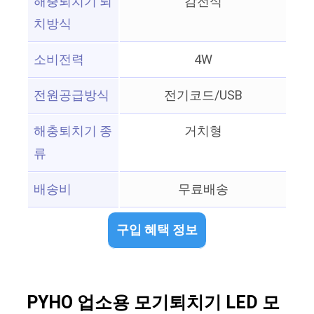
해충퇴치기 퇴
감전식
치방식
소비전력
4W
전원공급방식
전기코드/USB
해충퇴치기 종
거치형
류
배송비
무료배송
구입 혜택 정보
PYHO 업소용 모기퇴치기 LED 모