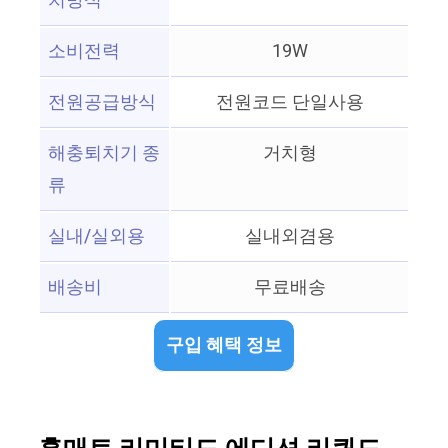
치방식
소비전력
19W
전원공급방식
전원코드 단일사용
해충퇴치기 종
거치형
류
실내/실외용
실내외겸용
배송비
무료배송
구입 혜택 정보