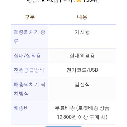
평점 : ★ 4.0점 | 후기 :
1,664건
구분
내용
해충퇴치기 종
거치형
류
실내/실외용
실내외겸용
전원공급방식
전기코드/USB
해충퇴치기 퇴
감전식
치방식
배송비
무료배송 (로켓배송 상품
19,800원 이상 구매 시)