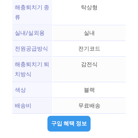
해충퇴치기 종
탁상형
류
실내/실외용
실내
전원공급방식
전기코드
해충퇴치기 퇴
감전식
치방식
색상
블랙
배송비
무료배송
구입 혜택 정보