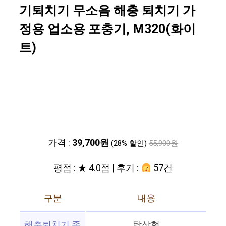
기퇴치기 무소음 해충 퇴치기 가
정용 업소용 포충기, M320(화이
트)
가격 :
39,700원
(28% 할인)
55,900원
평점 : ★ 4.0점 | 후기 :
57건
구분
내용
해충퇴치기 종
탁상형