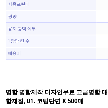
사용프린터
평량
용지 광택 여부
1장당 칸 수
배송비
명함 명함제작 디자인무료 고급명함 대
함재질, 01. 코팅단면 X 500매