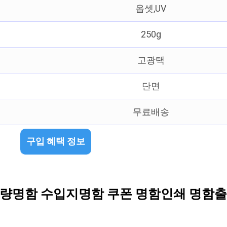
옵셋,UV
250g
고광택
단면
무료배송
구입 혜택 정보
량명함 수입지명함 쿠폰 명함인쇄 명함출