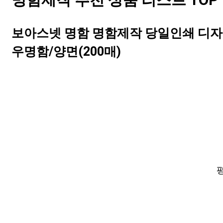
명함제작 추천 상품 리스트 TOP 
보아스넷 명함 명함제작 당일인쇄 디자
우명함/양면(200매)
평