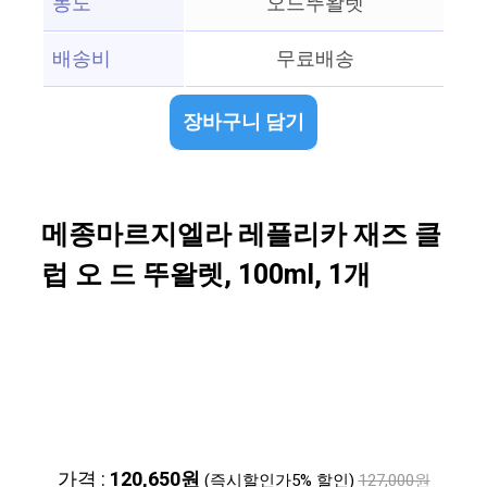
농도
오드뚜왈렛
배송비
무료배송
장바구니 담기
메종마르지엘라 레플리카 재즈 클
럽 오 드 뚜왈렛, 100ml, 1개
가격 :
120,650원
(즉시할인가5% 할인)
127,000원