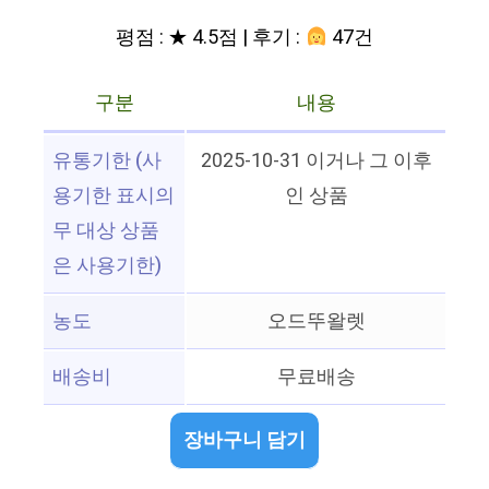
평점 : ★ 4.5점 | 후기 :
47건
구분
내용
유통기한 (사
2025-10-31 이거나 그 이후
용기한 표시의
인 상품
무 대상 상품
은 사용기한)
농도
오드뚜왈렛
배송비
무료배송
장바구니 담기