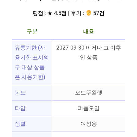
평점 : ★ 4.5점 | 후기 :
57건
구분
내용
유통기한 (사
2027-09-30 이거나 그 이후
용기한 표시의
인 상품
무 대상 상품
은 사용기한)
농도
오드뚜왈렛
타입
퍼퓸오일
성별
여성용