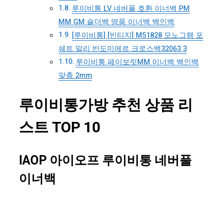
루이비통 LV 네버풀 호환 이너백 PM
MM GM 숄더백 명품 이너백 백인백
[루이비통] [빈티지] M51828 모노그램 포
쉐트 말리 반도미에르 크로스백32063 3
루이비통 페이보릿MM 이너백 백인백
맞춤 2mm
루이비통가방 추천 상품 리
스트 TOP 10
IAOP 아이오프 루이비통 네버풀
이너백