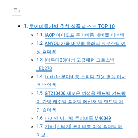
루이비통가방 추천 상품 리스트 TOP 10
IAOP 아이오프 루이비통 네버풀 이너백
ANYOU 가죽 버킷백 클래식 크로스백 여
성 숄더백
[이루다23]여성 고급패턴 크로스백
_ED270
LuxLife 루이비통 스피디 전용 명품 이너
백 백인백
GT210406 새로운 여성용 핸드백 겨드랑
이 가방 캐주얼 숄더백 메신저 백 핸드백 체
인 숄더백
다이앤 이너백 루이비통 M46049
기타 [빈티지] 루이비통 여성 숄더백 페
이보..