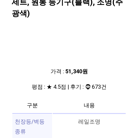
세트, 원통 등기구(블랙), 조명(주
광색)
가격 :
51,340원
평점 : ★ 4.5점 | 후기 : 🧔 673건
구분
내용
천장등/벽등
레일조명
종류