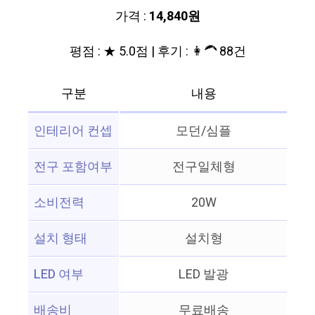
가격 :
14,840원
평점 : ★ 5.0점 | 후기 : 👩‍🦱 88건
구분
내용
인테리어 컨셉
모던/심플
전구 포함여부
전구일체형
소비전력
20W
설치 형태
설치형
LED 여부
LED 발광
배송비
무료배송