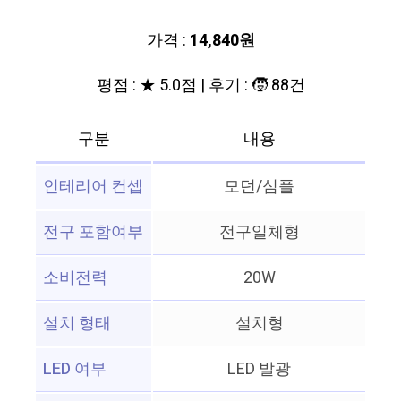
가격 :
14,840원
평점 : ★ 5.0점 | 후기 : 🧒 88건
구분
내용
인테리어 컨셉
모던/심플
전구 포함여부
전구일체형
소비전력
20W
설치 형태
설치형
LED 여부
LED 발광