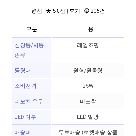
평점 : ★ 5.0점 | 후기 : 🧔 206건
구분
내용
천장등/벽등
레일조명
종류
등형태
원형/원통형
소비전력
25W
리모컨 유무
미포함
LED 여부
LED 발광
배송비
무료배송 (로켓배송 상품