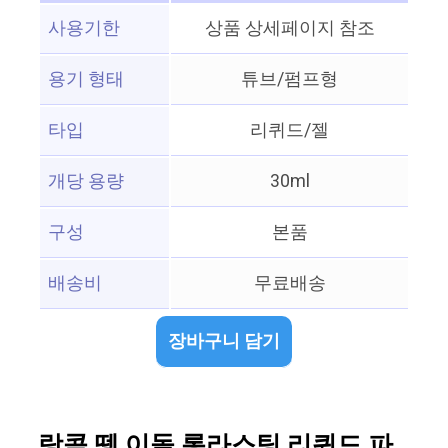
사용기한
상품 상세페이지 참조
용기 형태
튜브/펌프형
타입
리퀴드/젤
개당 용량
30ml
구성
본품
배송비
무료배송
장바구니 담기
랑콤 뗑 이돌 롱라스팅 리퀴드 파