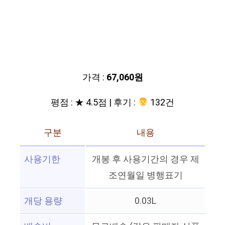
가격 :
67,060원
평점 : ★ 4.5점 | 후기 :
‍‍ 132건
구분
내용
사용기한
개봉 후 사용기간의 경우 제
조연월일 병행표기
개당 용량
0.03L