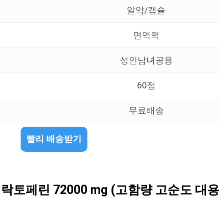
알약/캡슐
면역력
성인남녀공용
60정
무료배송
빨리 배송받기
페린 72000 mg (고함량 고순도 대용량)