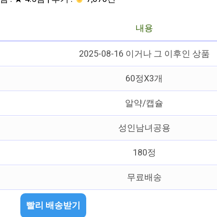
내용
2025-08-16 이거나 그 이후인 상품
60정X3개
알약/캡슐
성인남녀공용
180정
무료배송
빨리 배송받기