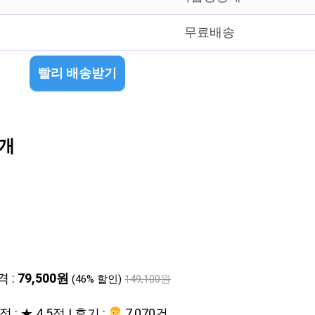
무료배송
빨리 배송받기
3개
격 :
79,500원
(46% 할인)
149,100원
 : ★ 4.5점 | 후기 :
‍‍ 7,070건