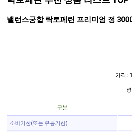
락토페린 추천 상품 리스트 TOP 
밸런스궁합 락토페린 프리미엄 정 3000m
가격 :
평점
구분
소비기한(또는 유통기한)