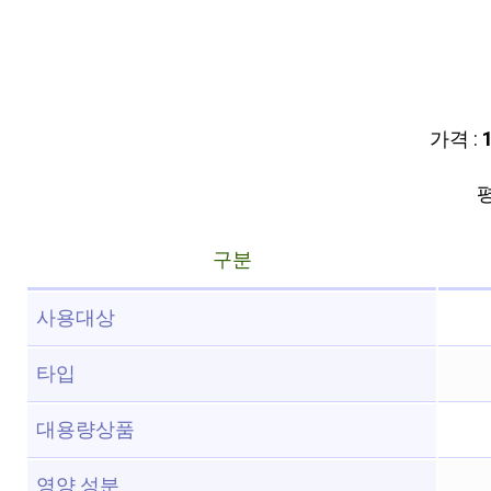
가격 :
평
구분
사용대상
타입
대용량상품
영양 성분