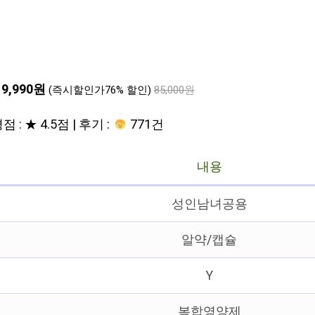
19,990원
(즉시할인가76% 할인)
85,000원
점 : ★ 4.5점 | 후기 :
771건
내용
성인남녀공용
알약/캡슐
Y
복합영양제