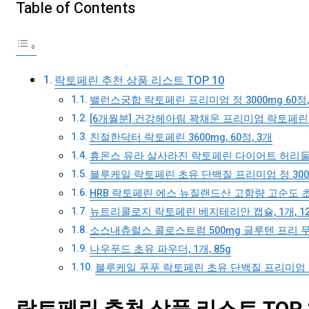
Table of Contents
락토페린 추천 상품 리스트 TOP 10
밸런스궁합 락토페린 프리미엄 정 3000mg 60정,
[6개월분] 건강헤아림 꽉채운 프리미엄 락토페린 720
친절한닥터 락토페린 3600mg, 60정, 3개
휴온스 유라 살사라진 락토페린 다이어트 허리둘레 
블루케일 락토페린 초유 단백질 프리미엄 정 3000
HRB 락토페린 에스 뉴질랜드산 고함량 고순도 초유 
뉴트리콜로지 락토페린 베지테리안 캡슐, 1개, 1
소스내츄럴스 콜로스트럼 500mg 글루텐 프리 무설
나우푸드 초유 파우더, 1개, 85g
블루케일 푸푸 락토페린 초유 단백질 프리미엄 정 