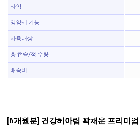
타입
영양제 기능
사용대상
총 캡슐/정 수량
배송비
[6개월분] 건강헤아림 꽉채운 프리미엄 락토