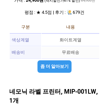
가격 :
24,900원
(즉시할인가61% 할인)
64,900원
평점 : ★ 4.5점 | 후기 :
679건
구분
내용
색상계열
화이트계열
배송비
무료배송
좀 더 알아보기
네모닉 라벨 프린터, MIP-001LW,
1개