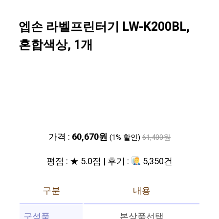
엡손 라벨프린터기 LW-K200BL,
혼합색상, 1개
가격 :
60,670원
(1% 할인)
61,400원
평점 : ★ 5.0점 | 후기 :
5,350건
구분
내용
구성품
본상품선택