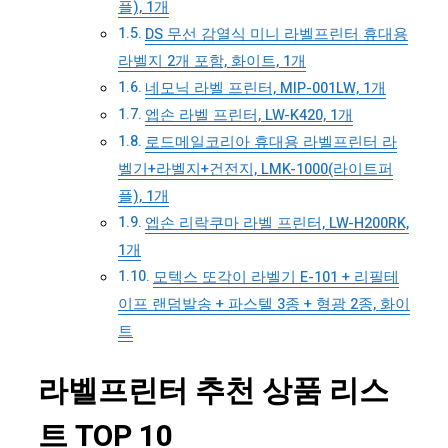
플), 1개
DS 무선 감열식 미니 라벨프린터 휴대용
라벨지 2개 포함, 화이트, 1개
네모닉 라벨 프린터, MIP-001LW, 1개
엡손 라벨 프린터, LW-K420, 1개
로드메일코리아 휴대용 라벨프린터 라
벨기+라벨지+건전지, LMK-1000(라이트퍼
플), 1개
엡손 리락쿠마 라벨 프린터, LW-H200RK,
1개
모텍스 또각이 라벨기 E-101 + 리필테
이프 랜덤발송 + 파스텔 3종 + 형광 2종, 화이
트
라벨프린터 추천 상품 리스
트 TOP 10