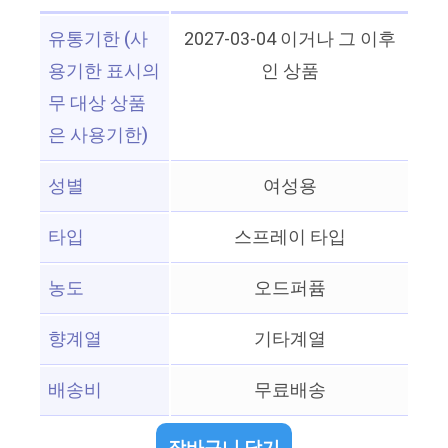
유통기한 (사
2027-03-04 이거나 그 이후
용기한 표시의
인 상품
무 대상 상품
은 사용기한)
성별
여성용
타입
스프레이 타입
농도
오드퍼퓸
향계열
기타계열
배송비
무료배송