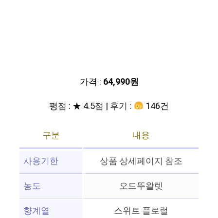
가격 :
64,990원
평점 : ★ 4.5점 | 후기 :
146건
구분
내용
사용기한
상품 상세페이지 참조
농도
오드뚜왈렛
향계열
스위트 플로럴