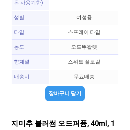
은 사용기한)
성별
여성용
타입
스프레이 타입
농도
오드뚜왈렛
향계열
스위트 플로럴
배송비
무료배송
장바구니 담기
지미추 블러썸 오드퍼퓸, 40ml, 1