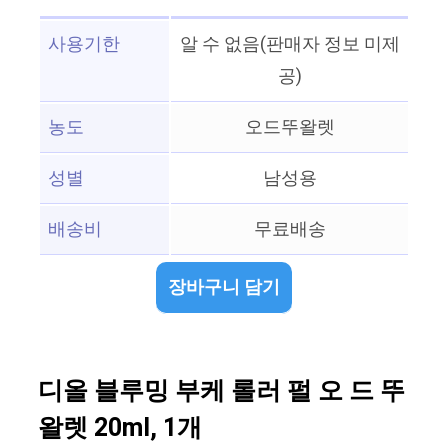
사용기한
알 수 없음(판매자 정보 미제
공)
농도
오드뚜왈렛
성별
남성용
배송비
무료배송
장바구니 담기
디올 블루밍 부케 롤러 펄 오 드 뚜
왈렛 20ml, 1개