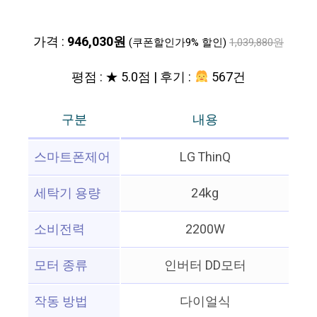
가격 :
946,030원
(쿠폰할인가9% 할인)
1,039,880원
평점 : ★ 5.0점 | 후기 :
567건
구분
내용
스마트폰제어
LG ThinQ
세탁기 용량
24kg
소비전력
2200W
모터 종류
인버터 DD모터
작동 방법
다이얼식