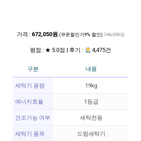
가격 :
672,050원
(쿠폰할인가9% 할인)
745,390원
평점 : ★ 5.0점 | 후기 :
4,475건
구분
내용
세탁기 용량
19kg
에너지효율
1등급
건조가능 여부
세탁전용
세탁기 품목
드럼세탁기