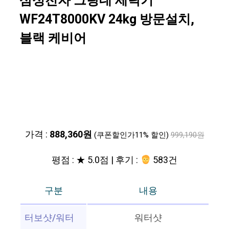
삼성전자 그랑데 세탁기
WF24T8000KV 24kg 방문설치,
블랙 케비어
가격 :
888,360원
(쿠폰할인가11% 할인)
999,190원
평점 : ★ 5.0점 | 후기 :
583건
구분
내용
터보샷/워터
워터샷