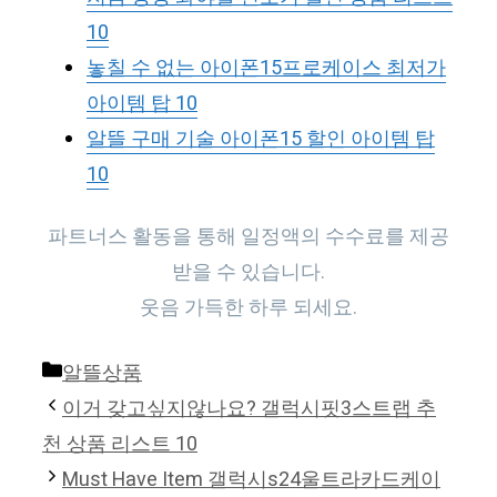
10
놓칠 수 없는 아이폰15프로케이스 최저가
아이템 탑 10
알뜰 구매 기술 아이폰15 할인 아이템 탑
10
파트너스 활동을 통해 일정액의 수수료를 제공
받을 수 있습니다.
웃음 가득한 하루 되세요.
Categories
알뜰상품
이거 갖고싶지않나요? 갤럭시핏3스트랩 추
천 상품 리스트 10
Must Have Item 갤럭시s24울트라카드케이