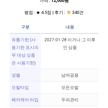
가격 :
12,000원
평점 : ★ 4.5점 | 후기 :
340건
구분
내용
유통기한 (사
2027-01-28 이거나 그 이후
용기한 표시의
인 상품
무 대상 상품
은 사용기한)
성별
남여공용
모발타입
모든모발
헤어케어 타입
두피관리