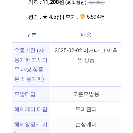
가격 :
11,200원
(30% 할인)
16,000원
평점 : ★ 4.5점 | 후기 :
5,594건
구분
내용
유통기한 (사
2025-02-02 이거나 그 이후
용기한 표시의
인 상품
무 대상 상품
은 사용기한)
모발타입
모든모발용
헤어케어 타입
두피관리
헤어영양제 기
손상케어