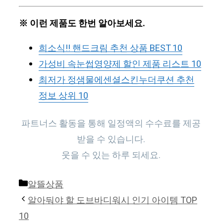
※ 이런 제품도 한번 알아보세요.
희소식!! 핸드크림 추천 상품 BEST 10
가성비 속눈썹영양제 할인 제품 리스트 10
최저가 정샘물에센셜스킨누더쿠션 추천
정보 상위 10
파트너스 활동을 통해 일정액의 수수료를 제공
받을 수 있습니다.
웃을 수 있는 하루 되세요.
Categories
알뜰상품
알아둬야 할 도브바디워시 인기 아이템 TOP
10