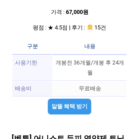
가격 :
67,000원
평점 : ★ 4.5점 | 후기 :
15건
구분
내용
사용기한
개봉전 36개월/개봉 후 24개
월
배송비
무료배송
알뜰 혜택 받기
[벤튼] 어니스트 두피 영양제 토닉