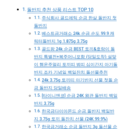
돌반지 추천 상품 리스트 TOP 10
주식회사 골드에틱 순금 한살 돌반지 첫
돌반지
베스트금거래소 24k 순금 순도 99.9 캐
릭터돌반지 1g 1.875g 3.75g
골드팡 24k 순금 BEST 토끼&호랑이 돌
반지 특별전+복주머니포함 (당일도착) 설맞
이 행운주얼리 토끼띠 범띠 십이간지 아기돌
반지 조카 기념일 백일잔치 돌선물추천
24k 3.75g 토끼띠 아기반지 선물 첫돌 순
금 돌반지 당일배송
[타이니앤코] 순금 24K 왕관 돌반지 백일
반지 3.75g
한국금다이아몬드 순금 돌반지 백일반
지 3.75g 토끼 돌잔치 선물 (24K 99.9%)
한국금거래소 순금 돌반지 3g 돌선물 순