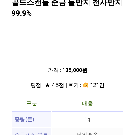
골드스캔들 순금 돌반지 천사반지
99.9%
가격 :
135,000원
평점 : ★ 4.5점 | 후기 :
121건
구분
내용
중량(돈)
1g
주문제작 여부
당일배송