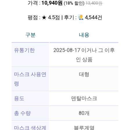
가격 :
10,940원
(18% 할인)
13,400원
평점 : ★ 4.5점 | 후기 :
4,544건
구분
내용
유통기한
2025-08-17 이거나 그 이후
인 상품
마스크 사용연
대형
령
용도
덴탈마스크
총 수량
80개
마스크 색상계
블루계열