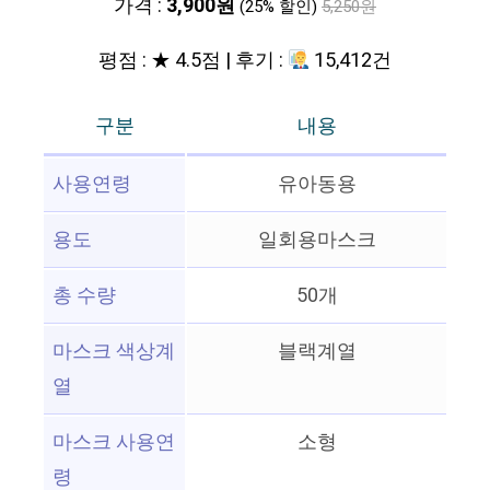
가격 :
3,900원
(25% 할인)
5,250원
평점 : ★ 4.5점 | 후기 :
15,412건
구분
내용
사용연령
유아동용
용도
일회용마스크
총 수량
50개
마스크 색상계
블랙계열
열
마스크 사용연
소형
령