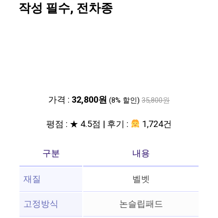
작성 필수, 전차종
가격 :
32,800원
(8% 할인)
35,800원
평점 : ★ 4.5점 | 후기 :
1,724건
구분
내용
재질
벨벳
고정방식
논슬립패드