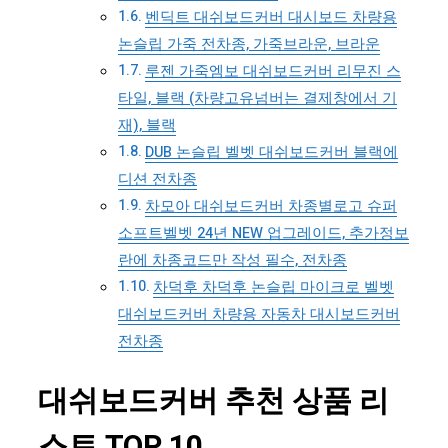
벤딕트 대쉬보드커버 대시보드 차량용
논슬립 가죽 전차종, 가죽브라운, 브라운
루젠 가죽엠보 대쉬보드커버 리무진 스
타일, 블랙 (차량고유넘버는 결제창에서 기
재), 블랙
DUB 논슬립 벨벳 대쉬보드커버 블랙에
디션 전차종
차모아 대쉬보드커버 차종별로고 슈퍼
소프트벨벳 24년 NEW 업그레이드, 추가정보
란에 차종코드만 작성 필수, 전차종
차덕후 차덕후 논슬립 마이크로 벨벳
대쉬보드커버 차량용 자동차 대시보드커버
전차종
대쉬보드커버 추천 상품 리
스트 TOP 10