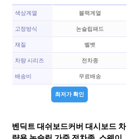
색상계열
블랙계열
고정방식
논슬립패드
재질
벨벳
차량 시리즈
전차종
배송비
무료배송
최저가 확인
벤딕트 대쉬보드커버 대시보드 차
량용 논슬립 가죽 전차종, 스웨이