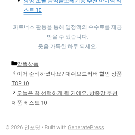
상상 초월 음식물쓰레기통 추천 아이템 리
스트 10
파트너스 활동을 통해 일정액의 수수료를 제공
받을 수 있습니다.
웃음 가득한 하루 되세요.
Categories
알뜰상품
이거 준비하셨나요? 대쉬보드커버 할인 상품
TOP 10
오늘은 꼭 선택하게 될 거에요. 방충망 추천
제품 베스트 10
© 2026 인포닷
• Built with
GeneratePress