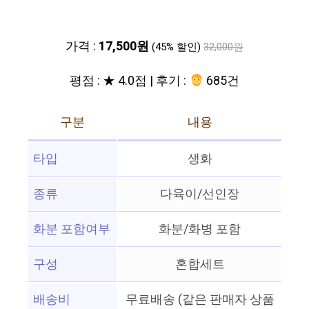
가격 :
17,500원
(45% 할인)
32,000원
평점 : ★ 4.0점 | 후기 :
685건
구분
내용
타입
생화
종류
다육이/선인장
화분 포함여부
화분/화병 포함
구성
혼합세트
배송비
무료배송 (같은 판매자 상품