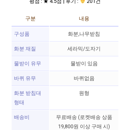
평점 : ★ 4.5점 | 후기 :
201건
구분
내용
구성품
화분,나무받침
화분 재질
세라믹/도자기
물받이 유무
물받이 있음
바퀴 유무
바퀴없음
화분 받침대
원형
형태
배송비
무료배송 (로켓배송 상품
19,800원 이상 구매 시)