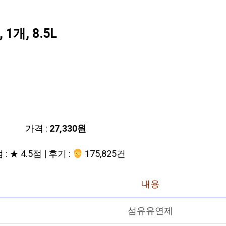
0
개, 8.5L
가격 :
27,330원
: ★ 4.5점 | 후기 :
175,825건
내용
섬유유연제