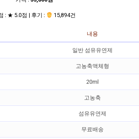
 : ★ 5.0점 | 후기 :
15,894건
내용
일반 섬유유연제
고농축액체형
20ml
고농축
섬유유연제
무료배송