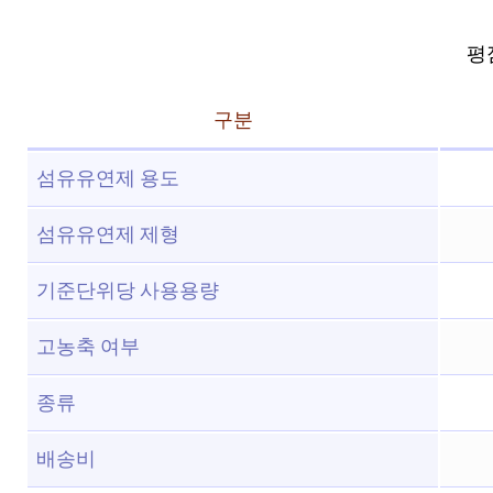
평점
구분
섬유유연제 용도
섬유유연제 제형
기준단위당 사용용량
고농축 여부
종류
배송비