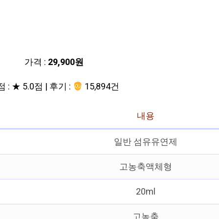
가격 :
29,900원
 : ★ 5.0점 | 후기 :
15,894건
내용
일반 섬유유연제
고농축액체형
20ml
고농축