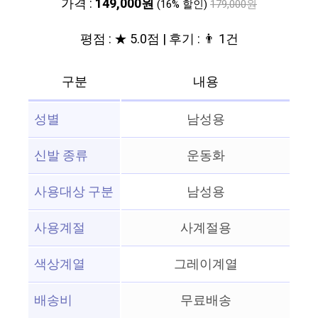
가격 :
149,000원
(16% 할인)
179,000원
평점 : ★ 5.0점 | 후기 : 👨‍‍ 1건
구분
내용
성별
남성용
신발 종류
운동화
사용대상 구분
남성용
사용계절
사계절용
색상계열
그레이계열
배송비
무료배송