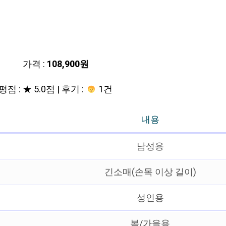
가격 :
108,900원
평점 : ★ 5.0점 | 후기 :
1건
내용
남성용
긴소매(손목 이상 길이)
성인용
봄/가을용