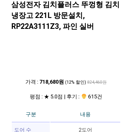
삼성전자 김치플러스 뚜껑형 김치
냉장고 221L 방문설치,
RP22A3111Z3, 파인 실버
가격 :
718,680원
(12% 할인)
824,460원
평점 : ★ 5.0점 | 후기 :
615건
구분
내용
도어 수
2도어