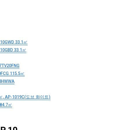
0GWD 33.1㎡
GBD 33.1㎡
TV20FNG
FCG 115.5㎡
3HWWA
 AP-1019C(도브 화이트)
84.7㎡