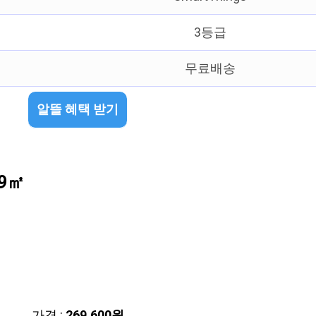
3등급
무료배송
알뜰 혜택 받기
.9㎡
가격 :
269,600원