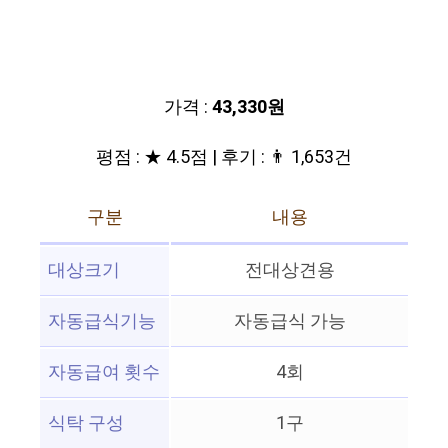
가격 :
43,330원
평점 : ★ 4.5점 | 후기 : 👨‍‍ 1,653건
구분
내용
대상크기
전대상견용
자동급식기능
자동급식 가능
자동급여 횟수
4회
식탁 구성
1구