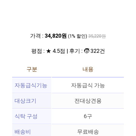
가격 :
34,820원
(1% 할인)
35,220원
평점 : ★ 4.5점 | 후기 : 🧒 322건
구분
내용
자동급식기능
자동급식 가능
대상크기
전대상견용
식탁 구성
6구
배송비
무료배송