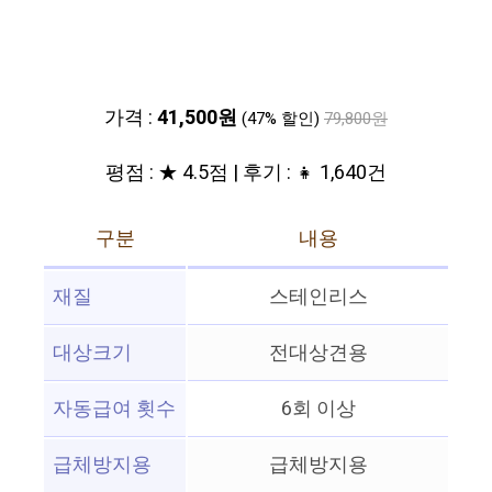
가격 :
41,500원
(47% 할인)
79,800원
평점 : ★ 4.5점 | 후기 : 👧 1,640건
구분
내용
재질
스테인리스
대상크기
전대상견용
자동급여 횟수
6회 이상
급체방지용
급체방지용