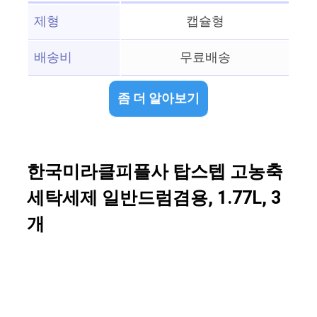
제형
캡슐형
배송비
무료배송
좀 더 알아보기
한국미라클피플사 탑스텝 고농축
세탁세제 일반드럼겸용, 1.77L, 3
개