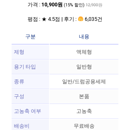
가격 :
10,900원
(15% 할인)
12,900원
평점 : ★ 4.5점 | 후기 :
6,035건
구분
내용
제형
액체형
용기 타입
일반형
종류
일반/드럼공용세제
구성
본품
고농축 여부
고농축
배송비
무료배송