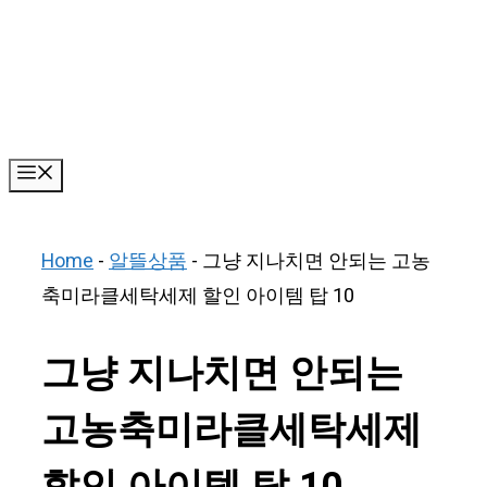
Skip
to
content
Menu
Home
-
알뜰상품
-
그냥 지나치면 안되는 고농
축미라클세탁세제 할인 아이템 탑 10
그냥 지나치면 안되는
고농축미라클세탁세제