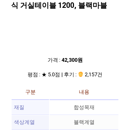
식 거실테이블 1200, 블랙마블
가격 :
42,300원
평점 : ★ 5.0점 | 후기 :
2,157건
구분
내용
재질
합성목재
색상계열
블랙계열