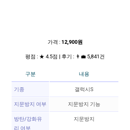
가격 :
12,900원
평점 : ★ 4.5점 | 후기 : 👨‍💼 5,841건
구분
내용
기종
갤럭시S
지문방지 여부
지문방지 기능
방탄/강화유
지문방지
리 여부