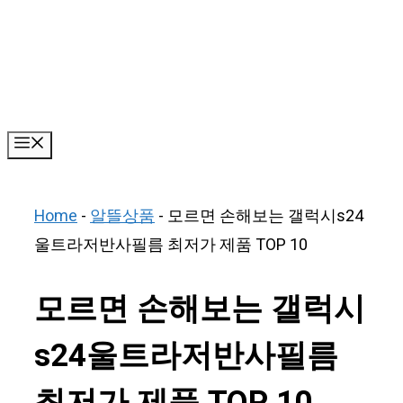
Skip
to
content
Menu
Home
-
알뜰상품
-
모르면 손해보는 갤럭시s24
울트라저반사필름 최저가 제품 TOP 10
모르면 손해보는 갤럭시
s24울트라저반사필름