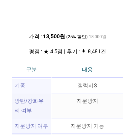
가격 :
13,500원
(25% 할인)
18,000원
평점 : ★ 4.5점 | 후기 : 👩 8,481건
구분
내용
기종
갤럭시S
방탄/강화유
지문방지
리 여부
지문방지 여부
지문방지 기능