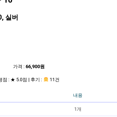
 10
0, 실버
가격 :
66,900원
평점 : ★ 5.0점 | 후기 :
11건
내용
1개