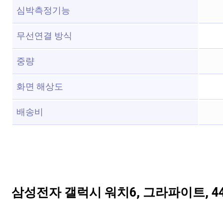
심박측정기능
무선연결 방식
중량
화면 해상도
배송비
삼성전자 갤럭시 워치6, 그라파이트, 4