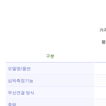
가격
평점
구분
모델명/품번
심박측정기능
무선연결 방식
중량