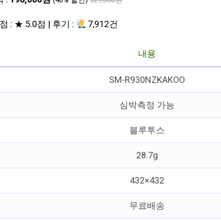
(40% 할인)
329,000원
 : ★ 5.0점 | 후기 :
7,912건
내용
SM-R930NZKAKOO
심박측정 가능
블루투스
28.7g
432×432
무료배송