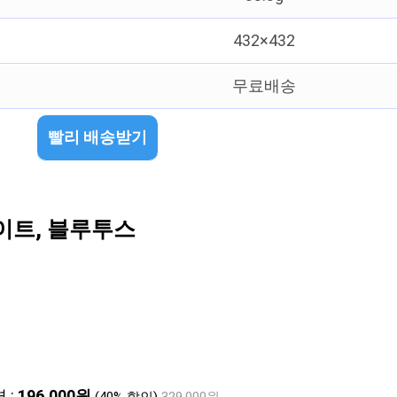
432×432
무료배송
빨리 배송받기
이트, 블루투스
 :
196,000원