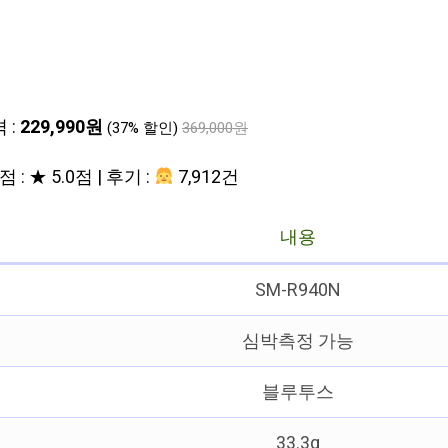
 :
229,990원
(37% 할인)
369,000원
 : ★ 5.0점 | 후기 :
7,912건
내용
SM-R940N
심박측정 가능
블루투스
33.3g