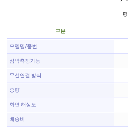
평점
구분
모델명/품번
심박측정기능
무선연결 방식
중량
화면 해상도
배송비