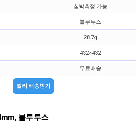
심박측정 가능
블루투스
28.7g
432×432
무료배송
빨리 배송받기
4mm, 블루투스