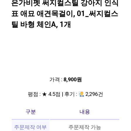
은가비펫 써지컬스틸 강아지 인식
표 애묘 애견목걸이, 01_써지컬스
틸 바형 체인A, 1개
가격 :
8,900원
평점 : ★ 4.5점 | 후기 :
2,296건
구분
내용
주문제작 여부
주문제작 가능