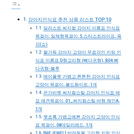
강아지인식표 추천 상품 리스트 TOP 10
일러스트 써지컬 강아지 이름표 인식표
목걸이, 일체형목걸이, 5.스타스트라이프, 육
각(소)
왈가독 강아지 고양이 무료각인 키링 인
식표 이름표 D형고리형 (뼈다귀형), B04.뼈
다귀형-블루
메이플펫 가볍고 튼튼한 강아지 인식표
고양이 목걸이, 볼드화이트, 1개
은가비펫 써지컬스틸 강아지 인식표 애
묘 애견목걸이, 01_써지컬스틸 바형 체인A,
1개
펫츠룩 가볍고예쁜 강아지 고양이 인식
표 목걸이, 08데일리레드, 1개
[NIEJEWEL] 반려동물 고리형 키링 인식