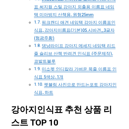
표 써지컬 스틸 강아지 외출용 이름표 네임
택 미아방지 산책용, 원형25mm
핑크캔디 애견 네임택 강아지 이름표인
식표, 강아지이름표(기본)05.시바견_3글자
(형광주황)
댕냥라이프 강아지 메세지 네임택 리드
줄 슬리브 산책 반려견 인식표 (주문제작),
코발트블루
미소펫 인디칼라 가벼운 목줄 이름표 인
식표 5색상, 1개
펫블링 사진으로 만드는포토 강아지인
식표, 하트
강아지인식표 추천 상품 리
스트 TOP 10