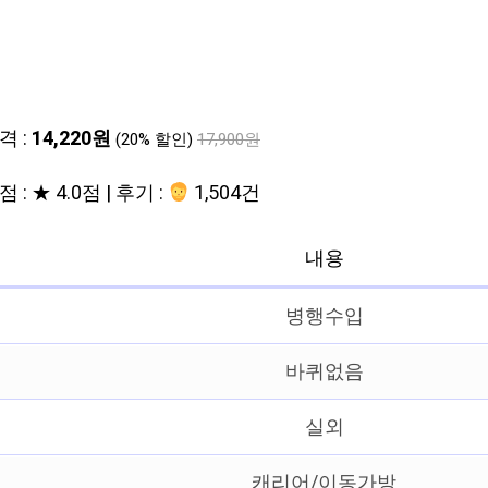
격 :
14,220원
(20% 할인)
17,900원
 : ★ 4.0점 | 후기 :
1,504건
내용
병행수입
바퀴없음
실외
캐리어/이동가방