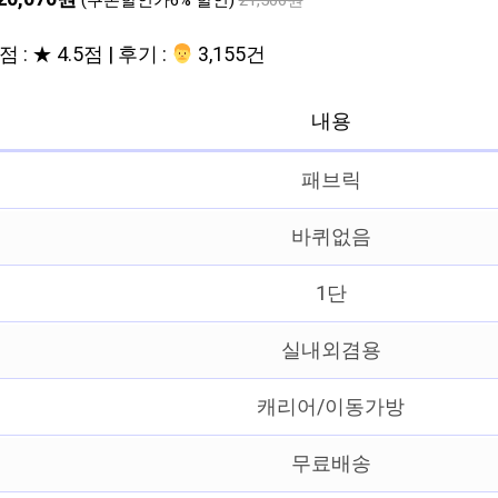
(쿠폰할인가6% 할인)
21,500원
 : ★ 4.5점 | 후기 :
‍‍ 3,155건
내용
패브릭
바퀴없음
1단
실내외겸용
캐리어/이동가방
무료배송