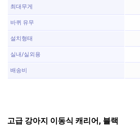
최대무게
바퀴 유무
설치형태
실내/실외용
배송비
고급 강아지 이동식 캐리어, 블랙