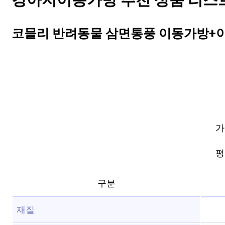
강아지이동가방 추천 상품 리스트 
코믈리 반려동물 삼면통풍 이동가방+
가
평점
구분
재질