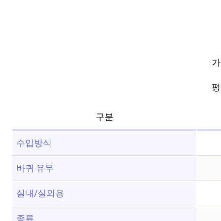
가
평점
구분
수입방식
바퀴 유무
실내/실외용
종류