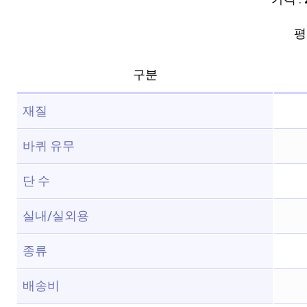
평점
구분
재질
바퀴 유무
단 수
실내/실외용
종류
배송비