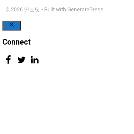
© 2026 인포닷
• Built with
GeneratePress
Close
Connect