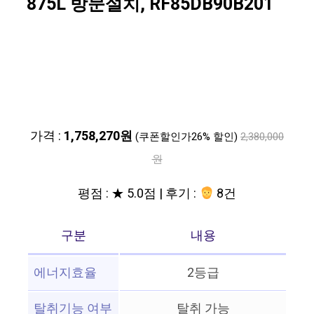
875L 방문설치, RF85DB90B201
가격 :
1,758,270원
(쿠폰할인가26% 할인)
2,380,000
원
평점 : ★ 5.0점 | 후기 :
8건
구분
내용
에너지효율
2등급
탈취기능 여부
탈취 가능