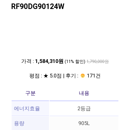
RF90DG90124W
가격 :
1,584,310원
(11% 할인)
1,790,000원
평점 : ★ 5.0점 | 후기 :
171건
구분
내용
에너지효율
2등급
용량
905L