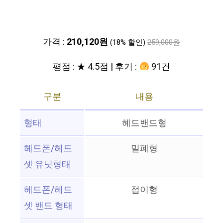
가격 :
210,120원
(18% 할인)
259,000원
평점 : ★ 4.5점 | 후기 :
91건
구분
내용
형태
헤드밴드형
헤드폰/헤드
밀폐형
셋 유닛형태
헤드폰/헤드
접이형
셋 밴드 형태