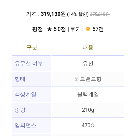
가격 :
319,130원
(14% 할인)
375,210원
평점 : ★ 5.0점 | 후기 :
57건
구분
내용
유무선 여부
유선
형태
헤드밴드형
색상계열
블랙계열
중량
210g
임피던스
470Ω