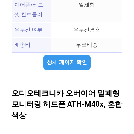
이어폰/헤드
일체형
셋 컨트롤러
유무선 여부
유무선겸용
배송비
무료배송
상세 페이지 확인
오디오테크니카 오버이어 밀폐형
모니터링 헤드폰 ATH-M40x, 혼합
색상