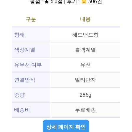
평점 : ★ 5.0점 | 후기 :
506건
구분
내용
형태
헤드밴드형
색상계열
블랙계열
유무선 여부
유선
연결방식
멀티단자
중량
285g
배송비
무료배송
상세 페이지 확인