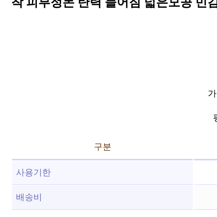
착 피부정돈 탄력 늘어짐 넓은모공 민감 저
가
구분
사용기한
배송비