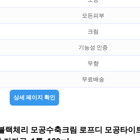
모든피부
크림
기능성 인증
무향
무료배송
상세 페이지 확인
공 블랙체리 모공수축크림 로프디 모공타이트