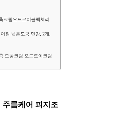
공수축크림오드로이블랙체리
어짐 넓은모공 민감, 2개,
 수축 모공크림 오드로이크림
 주름케어 피지조