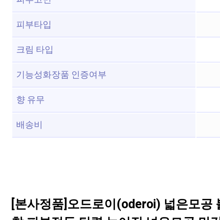
피부타입
크림 타입
기능성화장품 인증여부
향 유무
배송비
[본사정품]오드로이(oderoi) 넓은모