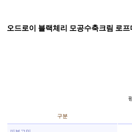
오드로이 블랙체리 모공수축크림 로프디 1
평
구분
피부고민