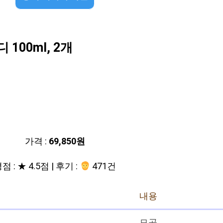
00ml, 2개
가격 :
69,850원
점 : ★ 4.5점 | 후기 :
471건
내용
모공