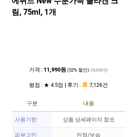
에뛰드 New 수분가득 콜라겐 크
림, 75ml, 1개
가격 :
11,990원
(52% 할인)
25,000원
평점 : ★ 4.5점 | 후기 :
7,126건
구분
내용
사용기한
상품 상세페이지 참조
피부고민
진정/보습