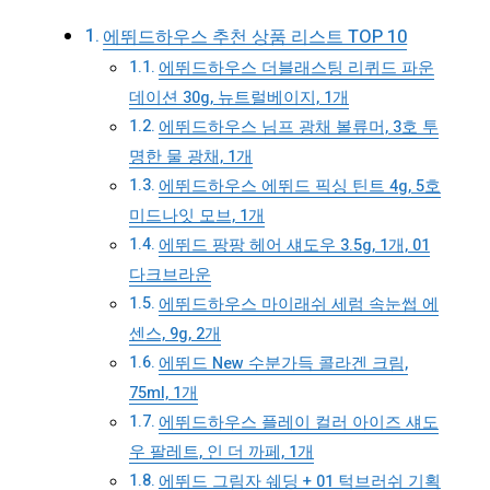
에뛰드하우스 추천 상품 리스트 TOP 10
에뛰드하우스 더블래스팅 리퀴드 파운
데이션 30g, 뉴트럴베이지, 1개
에뛰드하우스 님프 광채 볼류머, 3호 투
명한 물 광채, 1개
에뛰드하우스 에뛰드 픽싱 틴트 4g, 5호
미드나잇 모브, 1개
에뛰드 팡팡 헤어 섀도우 3.5g, 1개, 01
다크브라운
에뛰드하우스 마이래쉬 세럼 속눈썹 에
센스, 9g, 2개
에뛰드 New 수분가득 콜라겐 크림,
75ml, 1개
에뛰드하우스 플레이 컬러 아이즈 섀도
우 팔레트, 인 더 까페, 1개
에뛰드 그림자 쉐딩 + 01 턱브러쉬 기획