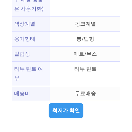
은 사용기한)
색상계열
핑크계열
용기형태
봉/팁형
발림성
매트/무스
타투 틴트 여
타투 틴트
부
배송비
무료배송
최저가 확인