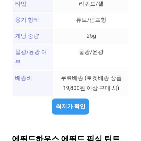
타입
리퀴드/젤
용기 형태
튜브/펌프형
개당 중량
25g
물광/윤광 여
물광/윤광
부
배송비
무료배송 (로켓배송 상품
19,800원 이상 구매 시)
최저가 확인
에뛰드하우스 에뛰드 픽싱 틴트