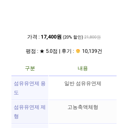
가격 :
17,400원
(20% 할인)
21,800원
평점 : ★ 5.0점 | 후기 :
10,139건
구분
내용
섬유유연제 용
일반 섬유유연제
도
섬유유연제 제
고농축액체형
형