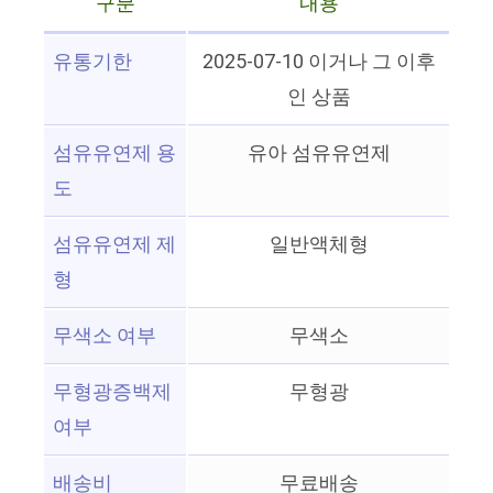
구분
내용
유통기한
2025-07-10 이거나 그 이후
인 상품
섬유유연제 용
유아 섬유유연제
도
섬유유연제 제
일반액체형
형
무색소 여부
무색소
무형광증백제
무형광
여부
배송비
무료배송