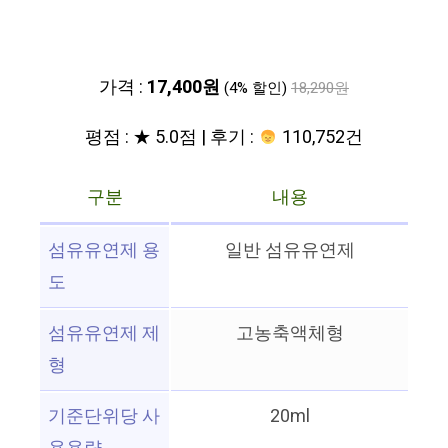
가격 :
17,400원
(4% 할인)
18,290원
평점 : ★ 5.0점 | 후기 :
110,752건
구분
내용
섬유유연제 용
일반 섬유유연제
도
섬유유연제 제
고농축액체형
형
기준단위당 사
20ml