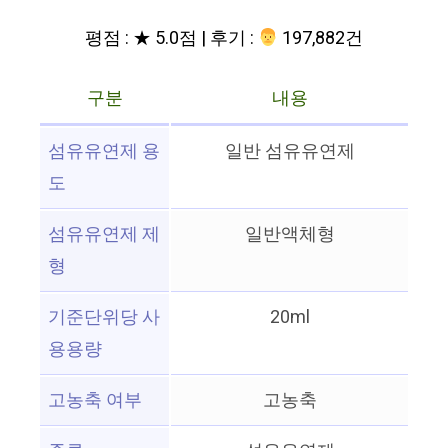
평점 : ★ 5.0점 | 후기 :
‍‍ 197,882건
구분
내용
섬유유연제 용
일반 섬유유연제
도
섬유유연제 제
일반액체형
형
기준단위당 사
20ml
용용량
고농축 여부
고농축