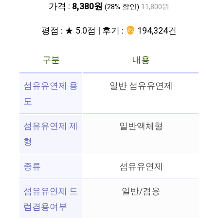
가격 :
8,380원
(28% 할인)
11,800원
평점 : ★ 5.0점 | 후기 :
194,324건
구분
내용
섬유유연제 용
일반 섬유유연제
도
섬유유연제 제
일반액체형
형
종류
섬유유연제
섬유유연제 드
일반/겸용
럼겸용여부