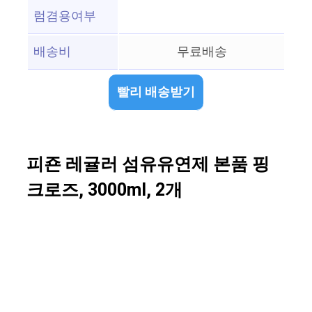
럼겸용여부
배송비
무료배송
빨리 배송받기
피죤 레귤러 섬유유연제 본품 핑
크로즈, 3000ml, 2개