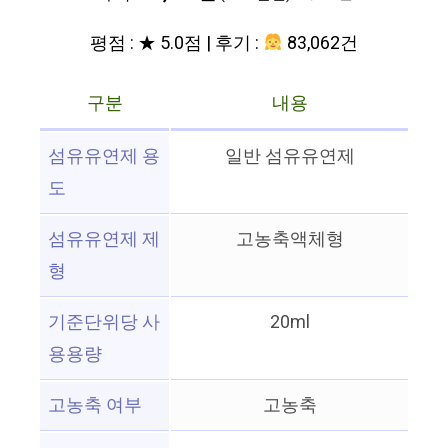
평점 : ★ 5.0점 | 후기 :
83,062건
구분
내용
섬유유연제 용
일반 섬유유연제
도
섬유유연제 제
고농축액체형
형
기준단위당 사
20ml
용용량
고농축 여부
고농축