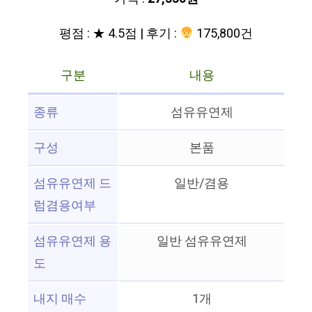
평점 : ★ 4.5점 | 후기 :
175,800건
구분
내용
종류
섬유유연제
구성
본품
섬유유연제 드
일반/겸용
럼겸용여부
섬유유연제 용
일반 섬유유연제
도
내지 매수
1개