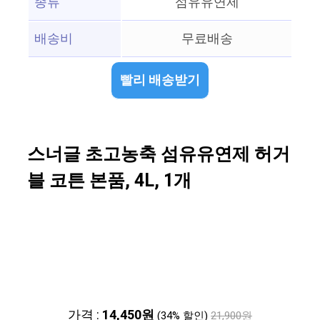
종류
섬유유연제
배송비
무료배송
빨리 배송받기
스너글 초고농축 섬유유연제 허거
블 코튼 본품, 4L, 1개
가격 :
14,450원
(34% 할인)
21,900원