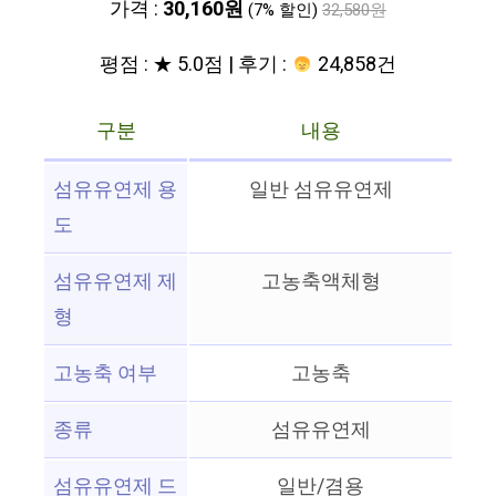
가격 :
30,160원
(7% 할인)
32,580원
평점 : ★ 5.0점 | 후기 :
24,858건
구분
내용
섬유유연제 용
일반 섬유유연제
도
섬유유연제 제
고농축액체형
형
고농축 여부
고농축
종류
섬유유연제
섬유유연제 드
일반/겸용