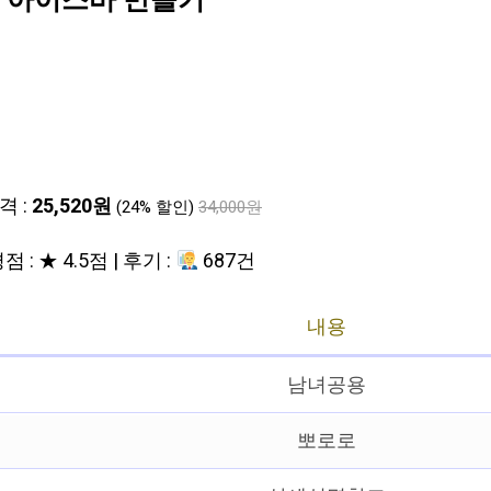
 아이스바 만들기
격 :
25,520원
(24% 할인)
34,000원
점 : ★ 4.5점 | 후기 :
687건
내용
남녀공용
뽀로로