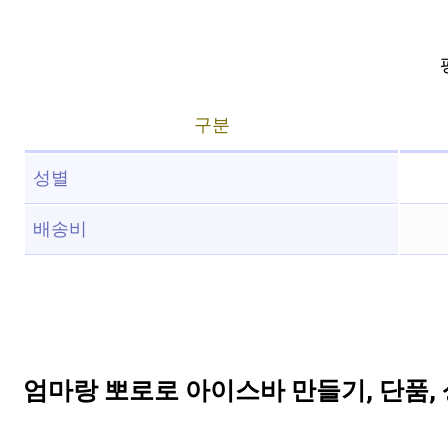
구분
성별
배송비
엄마랑 뽀로로 아이스바 만들기, 단품,