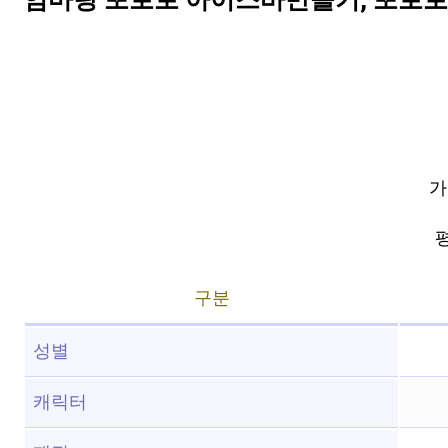
엄마랑 뽀로로 아이스바만들기, 뽀로로
가
평
구분
성별
캐릭터