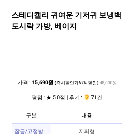
스테디캘리 귀여운 기저귀 보냉백
도시락 가방, 베이지
가격 :
15,690원
(즉시할인가67% 할인)
48,000원
평점 : ★ 5.0점 | 후기 :
‍‍ 71건
구분
내용
잠금/고정방
지퍼형