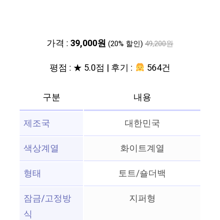
가격 :
39,000원
(20% 할인)
49,200원
평점 : ★ 5.0점 | 후기 :
564건
구분
내용
제조국
대한민국
색상계열
화이트계열
형태
토트/숄더백
잠금/고정방
지퍼형
식