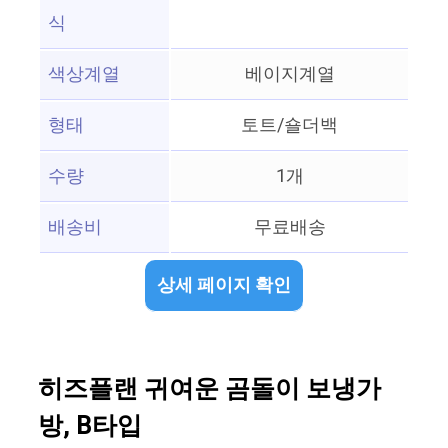
식
색상계열
베이지계열
형태
토트/숄더백
수량
1개
배송비
무료배송
상세 페이지 확인
히즈플랜 귀여운 곰돌이 보냉가
방, B타입