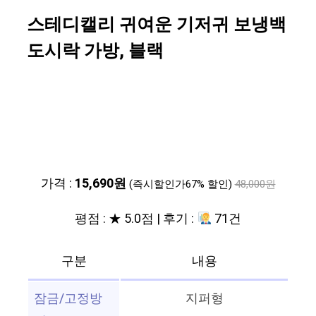
스테디캘리 귀여운 기저귀 보냉백
도시락 가방, 블랙
가격 :
15,690원
(즉시할인가67% 할인)
48,000원
평점 : ★ 5.0점 | 후기 :
71건
구분
내용
잠금/고정방
지퍼형