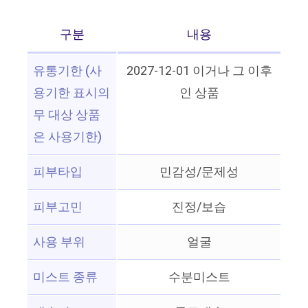
구분
내용
유통기한 (사
2027-12-01 이거나 그 이후
용기한 표시의
인 상품
무 대상 상품
은 사용기한)
피부타입
민감성/문제성
피부고민
진정/보습
사용 부위
얼굴
미스트 종류
수분미스트