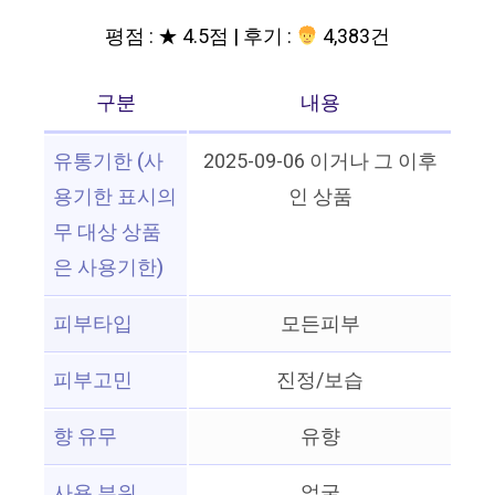
평점 : ★ 4.5점 | 후기 :
4,383건
구분
내용
유통기한 (사
2025-09-06 이거나 그 이후
용기한 표시의
인 상품
무 대상 상품
은 사용기한)
피부타입
모든피부
피부고민
진정/보습
향 유무
유향
사용 부위
얼굴