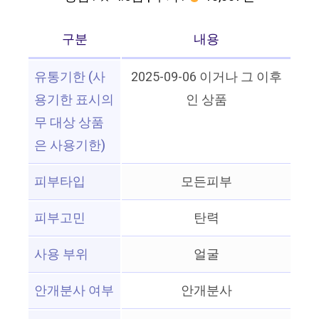
구분
내용
유통기한 (사
2025-09-06 이거나 그 이후
용기한 표시의
인 상품
무 대상 상품
은 사용기한)
피부타입
모든피부
피부고민
탄력
사용 부위
얼굴
안개분사 여부
안개분사