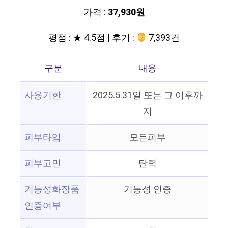
가격 :
37,930원
평점 : ★ 4.5점 | 후기 :
7,393건
구분
내용
사용기한
2025.5.31일 또는 그 이후까
지
피부타입
모든피부
피부고민
탄력
기능성화장품
기능성 인증
인증여부