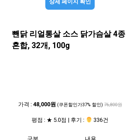
상세 페이지 확인
뺀닭 리얼통살 소스 닭가슴살 4종
혼합, 32개, 100g
가격 :
48,000원
(쿠폰할인가37% 할인)
76,800원
평점 : ★ 5.0점 | 후기 :
‍‍ 336건
구분
내용