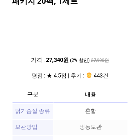
패키지 20팩, 1세트
가격 :
27,340원
(2% 할인)
27,900원
평점 : ★ 4.5점 | 후기 :
443건
구분
내용
닭가슴살 종류
혼합
보관방법
냉동보관