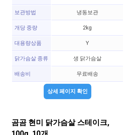
보관방법
냉동보관
개당 중량
2kg
대용량상품
Y
닭가슴살 종류
생 닭가슴살
배송비
무료배송
상세 페이지 확인
곰곰 현미 닭가슴살 스테이크,
100g, 10개