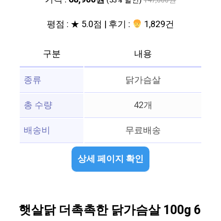
(53% 할인)
147,000원
평점 : ★ 5.0점 | 후기 :
1,829건
구분
내용
종류
닭가슴살
총 수량
42개
배송비
무료배송
상세 페이지 확인
햇살닭 더촉촉한 닭가슴살 100g 6